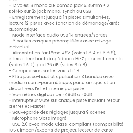
- 12 voies: 8 mono XLR combo jack 6,35mm + 2
stéréo sur 2x jack mono, synch ou USB
- Enregistrement jusqu’à 14 pistes simultanées,
lecture 12 pistes avec fonction de démarrage/arrêt
automatique
- Mode interface audio USB 14 entrées/sorties
- 5 sorties casques préamplifiées avec mixage
individuel
- Alimentation fantôme 48V (voies 1 à 4 et 5 à 8),
interrupteur haute impédance Hi-Z pour instruments
(voies 1 & 2), pad 26 dB (voies 3 à 8)
- Compression sur les voies 1 à 8
- Filtre passe-haut et égalisation 3 bandes avec
medium semi-paramétrique, panoramique et un
départ vers l’effet interne par piste
- Vu-mètres digitaux de -48dB à -0dB
- Interrupteur Mute sur chaque piste incluant retour
d’effet et Master
- Sauvegarde des réglages jusqu’à 9 scènes
- Microphone Slate intégré
- USB 2.0 avec mode Class-compliant (compatibilité
iOS), import/exports de projets, lecteur de carte,