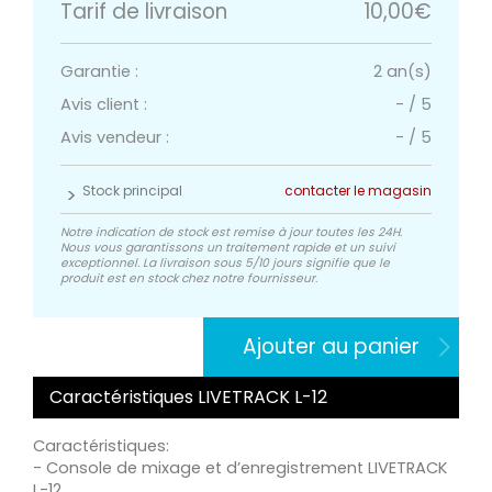
Tarif de livraison
10,00€
Garantie :
2 an(s)
Avis client :
-
/
5
Avis vendeur :
-
/
5
Stock principal
contacter le magasin
Notre indication de stock est remise à jour toutes les 24H.
Nous vous garantissons un traitement rapide et un suivi
exceptionnel. La livraison sous 5/10 jours signifie que le
produit est en stock chez notre fournisseur.
Ajouter au panier
Caractéristiques LIVETRACK L-12
Caractéristiques:
- Console de mixage et d’enregistrement LIVETRACK
L-12