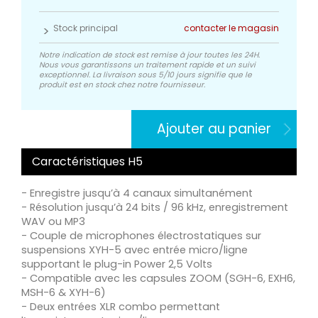
Stock principal
contacter le magasin
Notre indication de stock est remise à jour toutes les 24H.
Nous vous garantissons un traitement rapide et un suivi
exceptionnel. La livraison sous 5/10 jours signifie que le
produit est en stock chez notre fournisseur.
Ajouter au panier
Caractéristiques H5
- Enregistre jusqu’à 4 canaux simultanément
- Résolution jusqu’à 24 bits / 96 kHz, enregistrement
WAV ou MP3
- Couple de microphones électrostatiques sur
suspensions XYH-5 avec entrée micro/ligne
supportant le plug-in Power 2,5 Volts
- Compatible avec les capsules ZOOM (SGH-6, EXH6,
MSH-6 & XYH-6)
- Deux entrées XLR combo permettant