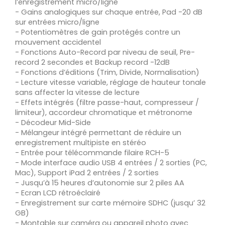
l’enregistrement micro/ligne
- Gains analogiques sur chaque entrée, Pad -20 dB
sur entrées micro/ligne
- Potentiomètres de gain protégés contre un
mouvement accidentel
- Fonctions Auto-Record par niveau de seuil, Pre-
record 2 secondes et Backup record -12dB
- Fonctions d’éditions (Trim, Divide, Normalisation)
- Lecture vitesse variable, réglage de hauteur tonale
sans affecter la vitesse de lecture
- Effets intégrés (filtre passe-haut, compresseur /
limiteur), accordeur chromatique et métronome
- Décodeur Mid-Side
- Mélangeur intégré permettant de réduire un
enregistrement multipiste en stéréo
- Entrée pour télécommande filaire RCH-5
- Mode interface audio USB 4 entrées / 2 sorties (PC,
Mac), Support iPad 2 entrées / 2 sorties
- Jusqu’à 15 heures d’autonomie sur 2 piles AA
- Ecran LCD rétroéclairé
- Enregistrement sur carte mémoire SDHC (jusqu’ 32
GB)
- Montable sur caméra ou appareil photo avec