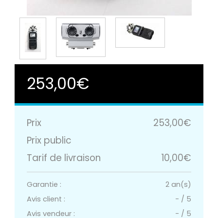
253,00€
Prix
253,00€
Prix public
Tarif de livraison
10,00€
Garantie :
2 an(s)
Avis client :
-
/
5
Avis vendeur :
-
/
5