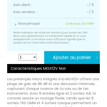
Avis client :
-
/
5
Avis vendeur :
-
/
5
Stock principal
Livré sous 24 à 48H
Notre indication de stock est remise à jour toutes les 24H.
Nous vous garantissons un traitement rapide et un suivi
exceptionnel. La livraison sous 5/10 jours signifie que le
produit est en stock chez notre fournisseur.
Ajouter au panier
Caractéristiques MGX12V Noir
Les préamplis micro intégrés à la MGX12V offrent une
plage de gain de 86 dB et une distorsion minimale,
capturant chaque nuance de ta voix ou de tes
instruments. Avec 8 entrées ligne et 2 sorties XLR, la
console assure un routage fluide, tandis que les 8
sorties TRS OMNI et 4 sorties casque permettent un