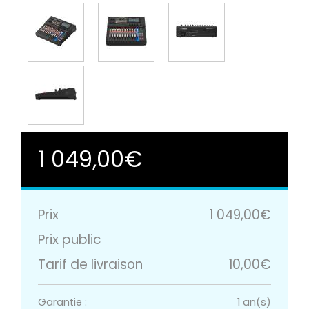
1 049,00€
Prix
1 049,00€
Prix public
Tarif de livraison
10,00€
Garantie :
1 an(s)