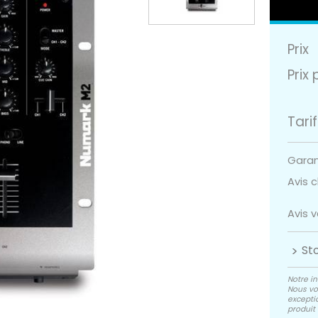
Prix
Prix 
Tarif
Garant
Avis cl
Avis 
St
Notre in
Nous vo
exceptio
produit 