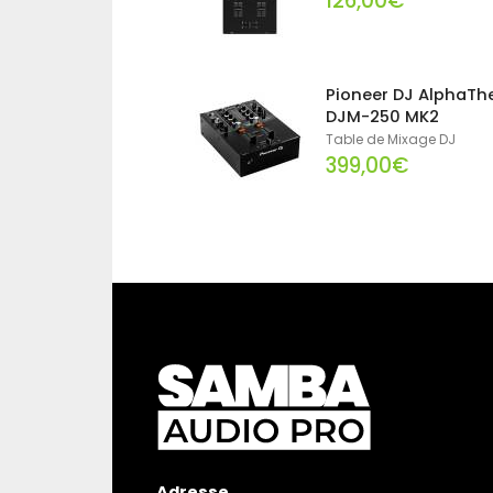
126,00€
Pioneer DJ AlphaTh
DJM-250 MK2
Table de Mixage DJ
399,00€
Adresse