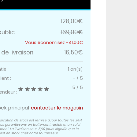
128,00€
public
169,00€
-41,00€
 de livraison
16,50€
ie :
1 an(s)
ient :
-
/
5
5
/
5
vendeur :
ock principal
contacter le magasin
dication de stock est remise à jour toutes les 24H.
us garantissons un traitement rapide et un suivi
nnel. La livraison sous 5/10 jours signifie que le
est en stock chez notre fournisseur.