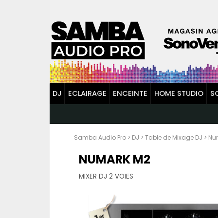
DJ
ECLAIRAGE
ENCEINTE
HOME STUDIO
S
Samba Audio Pro
>
DJ
>
Table de Mixage DJ
>
Nu
NUMARK M2
MIXER DJ 2 VOIES