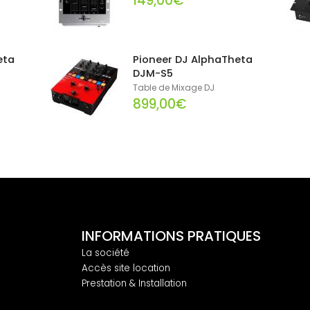
149,00€
eta
Pioneer DJ AlphaTheta
DJM-S5
Table de Mixage DJ
899,00€
INFORMATIONS PRATIQUES
La société
Accès site location
Prestation & Installation