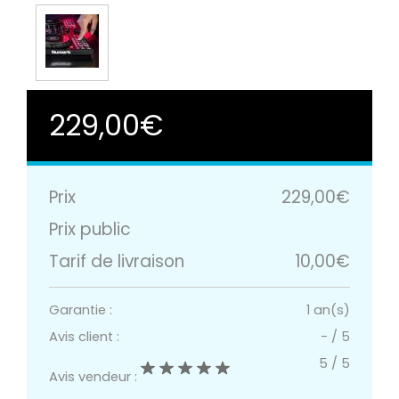
229,00€
Prix
229,00€
Prix public
Tarif de livraison
10,00€
Garantie :
1 an(s)
Avis client :
-
/
5
5
/
5
Avis vendeur :