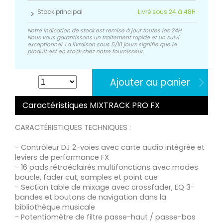
Stock principal
Livré sous 24 à 48H
Notre indication de stock est remise à jour toutes les 24H.
Nous vous garantissons un traitement rapide et un suivi
exceptionnel. La livraison sous 5/10 jours signifie que le
produit est en stock chez notre fournisseur.
Ajouter au panier
Caractéristiques MIXTRACK PRO FX
CARACTÉRISTIQUES TECHNIQUES :
- Contrôleur DJ 2-voies avec carte audio intégrée et
leviers de performance FX
- 16 pads rétroéclairés multifonctions avec modes
boucle, fader cut, samples et point cue
- Section table de mixage avec crossfader, EQ 3-
bandes et boutons de navigation dans la
bibliothèque musicale
- Potentiomètre de filtre passe-haut / passe-bas