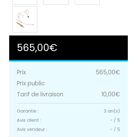
565,00€
Prix
565,00€
Prix public
Tarif de livraison
10,00€
Garantie :
3 an(s)
Avis client :
-
/
5
Avis vendeur :
-
/
5