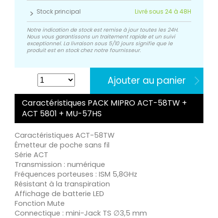
Stock principal
Livré sous 24 à 48H
Notre indication de stock est remise à jour toutes les 24H.
Nous vous garantissons un traitement rapide et un suivi
exceptionnel. La livraison sous 5/10 jours signifie que le
produit est en stock chez notre fournisseur.
Ajouter au panier
Caractéristiques PACK MIPRO ACT-58TW +
ACT 5801 + MU-57HS
Caractéristiques ACT-58TW
Émetteur de poche sans fil
Série ACT
Transmission : numérique
Fréquences porteuses : ISM 5,8GHz
Résistant à la transpiration
Affichage de batterie LED
Fonction Mute
Connectique : mini-Jack TS ∅3,5 mm