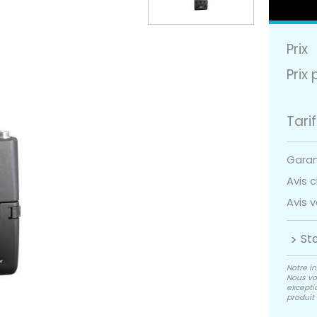
Prix
Prix 
Tarif
Garant
Avis cl
Avis v
St
Notre in
Nous vo
exceptio
produit 