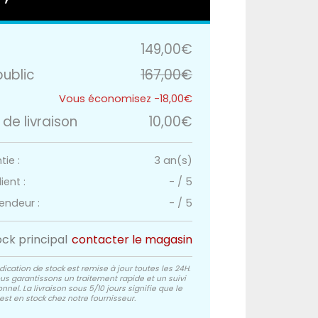
149,00€
public
167,00€
-18,00€
 de livraison
10,00€
ie :
3 an(s)
ient :
-
/
5
endeur :
-
/
5
ock principal
contacter le magasin
dication de stock est remise à jour toutes les 24H.
us garantissons un traitement rapide et un suivi
nnel. La livraison sous 5/10 jours signifie que le
est en stock chez notre fournisseur.