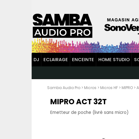
DJ
ECLAIRAGE
ENCEINTE
HOME STUDIO
S
Samba Audio Pro
>
Micros
>
Micros HF
>
MIPRO
>
A
MIPRO ACT 32T
Emetteur de poche (livré sans micro)