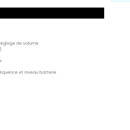
e
 réglage de volume
)
e
réquence et niveau batterie