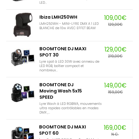
LED...
109,00€
Ibiza LMH250WH
LMH250WH - MINI-LYRE DMX A 1 LED
129,00€
BLANCHE de 10w AVEC EFFET BEAM
129,00€
BOOMTONE DJ MAXI
SPOT 30
219,00€
Lyre spot à LED 30W avec anneau de
LED RGB, boîtier compact et
nombreux...
149,00€
BOOMTONE DJ
Moving Wash 5x15
159,00€
SPEED
Lyre Wash à LED RGBWA, mouvements
ultra rapides contrôlables en modes
DMX ,...
169,00€
BOOMTONE DJ MAXI
SPOT 60
N.C.