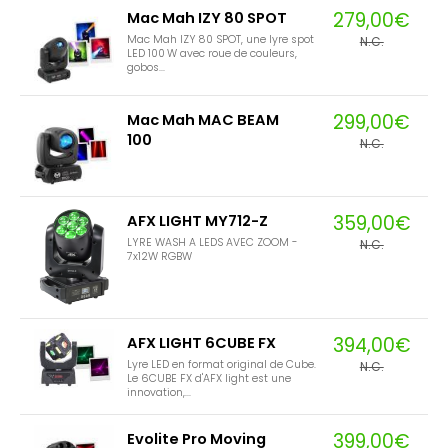
279,00€
Mac Mah IZY 80 SPOT
Mac Mah IZY 80 SPOT, une lyre spot
N.C.
LED 100 W avec roue de couleurs,
gobos...
299,00€
Mac Mah MAC BEAM
100
N.C.
359,00€
AFX LIGHT MY712-Z
LYRE WASH A LEDS AVEC ZOOM -
N.C.
7x12W RGBW
394,00€
AFX LIGHT 6CUBE FX
Lyre LED en format original de Cube.
N.C.
Le 6CUBE FX d'AFX light est une
innovation,...
399,00€
Evolite Pro Moving