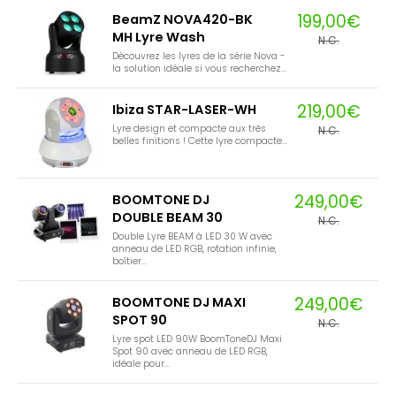
199,00€
BeamZ NOVA420-BK
MH Lyre Wash
N.C.
Découvrez les lyres de la série Nova -
la solution idéale si vous recherchez...
219,00€
Ibiza STAR-LASER-WH
Lyre design et compacte aux très
N.C.
belles finitions ! Cette lyre compacte...
249,00€
BOOMTONE DJ
DOUBLE BEAM 30
N.C.
Double Lyre BEAM à LED 30 W avec
anneau de LED RGB, rotation infinie,
boîtier...
249,00€
BOOMTONE DJ MAXI
SPOT 90
N.C.
Lyre spot LED 90W BoomToneDJ Maxi
Spot 90 avec anneau de LED RGB,
idéale pour...