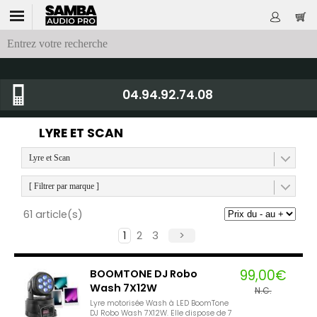
04.94.92.74.08
LYRE ET SCAN
Lyre et Scan
[ Filtrer par marque ]
61 article(s)
1
2
3
>
99,00€
BOOMTONE DJ Robo
Wash 7X12W
N.C.
Lyre motorisée Wash à LED BoomTone
DJ Robo Wash 7X12W. Elle dispose de 7