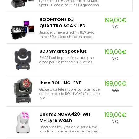
Lyre Spot LED 60W BoomToneDJ Maxi
Spot 60, idéale pour les DJ grâce son...
199,00€
BOOMTONE DJ
QUATTRO SCAN LED
N.C.
Jeux de lumière a led 4 x 15W avec
miroir ! Peut être utilisé en mode...
199,00€
SDJ Smart Spot Plus
SMART est la première vraie ligne
N.C.
créée pour le monde du DJ et les...
199,00€
Ibiza ROLLING-EYE
Grâce à sa tête mobile panoramique
N.C.
et inclinable, la ROLLING-EYE est une
lyre...
199,00€
BeamZ NOVA420-WH
MH Lyre Wash
N.C.
Découvrez les lyres de la série Nova -
la solution idéale si vous recherchez...