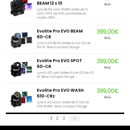
BEAM 12 x 10
N.C.
Lyre BEAM color RGBW dotée de 12
LEDs CREE de 10W contrôlable en
modes DMX,...
399,00€
Evolite Pro EVO BEAM
60-CR
N.C.
Lyre à LED BEAM dotée d’une LED de
60 W. Série Compact Range
399,00€
Evolite Pro EVO SPOT
60-CR
N.C.
Lyre à LED spot dotée d’une LED de 60
W. Série Compact Range
399,00€
Evolite Pro EVO WASH
610-CRz
N.C.
Lyre à LED wash dotée de 6 LED de
10W RGBW. Série Compact Range
1
2
3
>