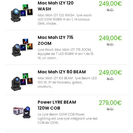
249,00€
Mac Mah IZY 120
WASH
N.C.
Mac Mah IZY 120 WASH : lyre wash
LED 120W RGBW 4-en-1, 14 canaux
DMX, strobe...
249,00€
Mac Mah IZY 715
ZOOM
N.C.
Lyre Wash Mac Mah IZY 715 ZOOM,
équipée de 7 LED RGBW 4-en-1 de 15
W, un zoom...
249,00€
Mac Mah IZY 80 BEAM
Mac Mah IZY 80 BEAM : lyre Beam LED
N.C.
100 W, 3° de faisceau, gobos,
couleurs,...
279,00€
Power LYRE BEAM
120W COB
N.C.
La Lyre Beam 120W COB Power
Lighting est une lyre intégrant une led
COB de 120W...