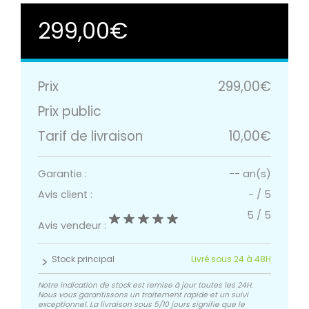
299,00€
Prix
299,00€
Prix public
Tarif de livraison
10,00€
Garantie :
-- an(s)
Avis client :
-
/
5
5
/
5
Avis vendeur :
Stock principal
Livré sous 24 à 48H
Notre indication de stock est remise à jour toutes les 24H.
Nous vous garantissons un traitement rapide et un suivi
exceptionnel. La livraison sous 5/10 jours signifie que le