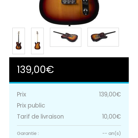
139,00€
Prix
139,00€
Prix public
Tarif de livraison
10,00€
Garantie :
-- an(s)