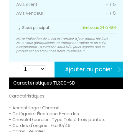
Avis client :
-
/
5
Avis vendeur :
-
/
5
Stock principal
Livré sous 24 à 48H
Notre indication de stock est remise à jour toutes les 24H.
Nous vous garantissons un traitement rapide et un suivi
exceptionnel. La livraison sous 5/10 jours signifie que le
produit est en stock chez notre fournisseur.
Ajouter au panier
Caractéristiques TL300-SB
Caractéristiques:
- Accastillage : Chromé
- Catégorie : Électrique 6-cordes
- Chevalet/cordier : Type Tele à trois pontets
- Cordes d'origine : Eko 10/46
- Corps : Peuplier