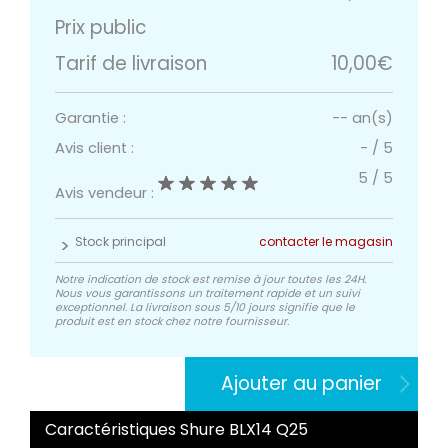
Prix public
Tarif de livraison
10,00€
Garantie :
-- an(s)
Avis client :
-
/
5
5
/
5
Avis vendeur :
Stock principal
contacter le magasin
Notre indication de stock est remise à jour toutes les 24H.
Nous vous garantissons un traitement rapide et un suivi
exceptionnel. La livraison sous 5/10 jours signifie que le
produit est en stock chez notre fournisseur.
Ajouter au panier
Caractéristiques Shure BLX14 Q25