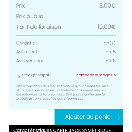
Prix
8,00€
Prix public
Tarif de livraison
10,00€
Garantie :
-- an(s)
Avis client :
-
/
5
Avis vendeur :
-
/
5
Stock principal
contacter le magasin
Notre indication de stock est remise à jour toutes les 24H.
Nous vous garantissons un traitement rapide et un suivi
exceptionnel. La livraison sous 5/10 jours signifie que le
produit est en stock chez notre fournisseur.
Ajouter au panier
Caractéristiques CABLE JACK SYMÉTRIQUE -