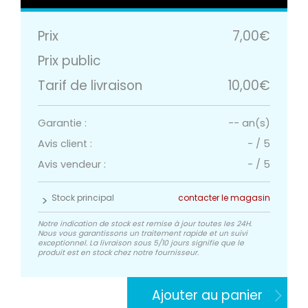
Prix
7,00€
Prix public
Tarif de livraison
10,00€
Garantie :
-- an(s)
Avis client :
-
/
5
Avis vendeur :
-
/
5
Stock principal
contacter le magasin
Notre indication de stock est remise à jour toutes les 24H.
Nous vous garantissons un traitement rapide et un suivi
exceptionnel. La livraison sous 5/10 jours signifie que le
produit est en stock chez notre fournisseur.
Ajouter au panier