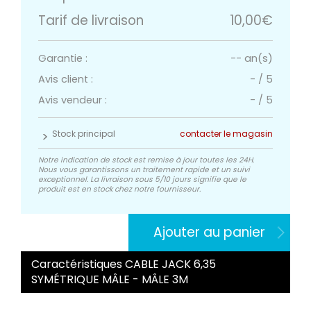
Tarif de livraison
10,00€
Garantie :
-- an(s)
Avis client :
-
/
5
Avis vendeur :
-
/
5
Stock principal
contacter le magasin
Notre indication de stock est remise à jour toutes les 24H.
Nous vous garantissons un traitement rapide et un suivi
exceptionnel. La livraison sous 5/10 jours signifie que le
produit est en stock chez notre fournisseur.
Ajouter au panier
Caractéristiques CABLE JACK 6,35
SYMÉTRIQUE MÂLE - MÂLE 3M