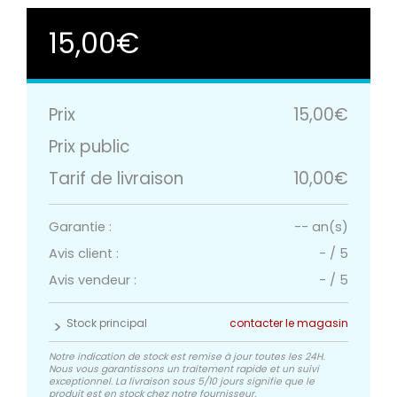
15,00€
Prix
15,00€
Prix public
Tarif de livraison
10,00€
Garantie :
-- an(s)
Avis client :
-
/
5
Avis vendeur :
-
/
5
Stock principal
contacter le magasin
Notre indication de stock est remise à jour toutes les 24H.
Nous vous garantissons un traitement rapide et un suivi
exceptionnel. La livraison sous 5/10 jours signifie que le
produit est en stock chez notre fournisseur.