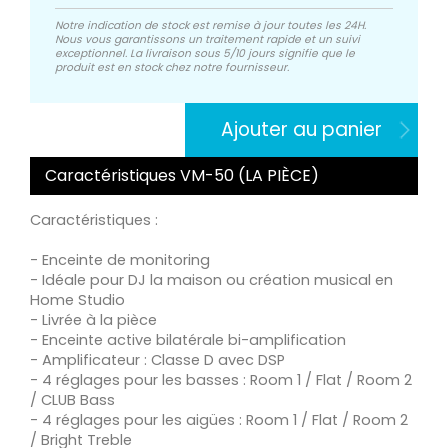
Notre indication de stock est remise à jour toutes les 24H.
Nous vous garantissons un traitement rapide et un suivi
exceptionnel. La livraison sous 5/10 jours signifie que le
produit est en stock chez notre fournisseur.
Ajouter au panier
Caractéristiques VM-50 (LA PIÈCE)
Caractéristiques :
- Enceinte de monitoring
- Idéale pour DJ la maison ou création musical en
Home Studio
- Livrée à la pièce
- Enceinte active bilatérale bi-amplification
- Amplificateur : Classe D avec DSP
- 4 réglages pour les basses : Room 1 / Flat / Room 2
/ CLUB Bass
- 4 réglages pour les aigües : Room 1 / Flat / Room 2
/ Bright Treble