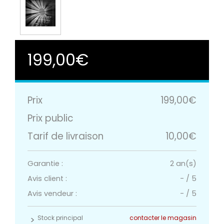
199,00€
Prix
199,00€
Prix public
Tarif de livraison
10,00€
Garantie :
2 an(s)
Avis client :
-
/
5
Avis vendeur :
-
/
5
Stock principal
contacter le magasin