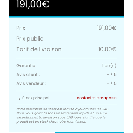
191,00€
Prix
191,00€
Prix public
Tarif de livraison
10,00€
Garantie :
1 an(s)
Avis client :
-
/
5
Avis vendeur :
-
/
5
Stock principal
contacter le magasin
Notre indication de stock est remise à jour toutes les 24H.
Nous vous garantissons un traitement rapide et un suivi
exceptionnel. La livraison sous 5/10 jours signifie que le
produit est en stock chez notre fournisseur.