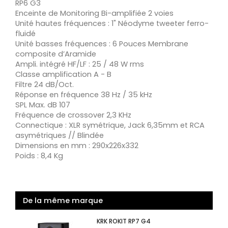
RP6 G3
Enceinte de Monitoring Bi-amplifiée 2 voies
Unité hautes fréquences : 1" Néodyme tweeter ferro-
fluidé
Unité basses fréquences : 6 Pouces Membrane
composite d’Aramide
Ampli. intégré HF/LF : 25 / 48 W rms
Classe amplification A - B
Filtre 24 dB/Oct.
Réponse en fréquence 38 Hz / 35 kHz
SPL Max. dB 107
Fréquence de crossover 2,3 KHz
Connectique : XLR symétrique, Jack 6,35mm et RCA
asymétriques // Blindée
Dimensions en mm : 290x226x332
Poids : 8,4 Kg
De la même marque
KRK ROKIT RP7 G4