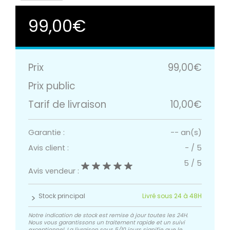
99,00€
Prix
99,00€
Prix public
Tarif de livraison
10,00€
Garantie :
-- an(s)
Avis client :
-
/
5
5
/
5
Avis vendeur :
Stock principal
Livré sous 24 à 48H
Notre indication de stock est remise à jour toutes les 24H.
Nous vous garantissons un traitement rapide et un suivi
exceptionnel. La livraison sous 5/10 jours signifie que le