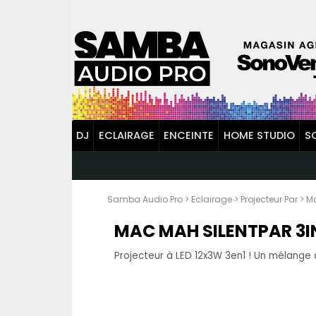
DJ
ECLAIRAGE
ENCEINTE
HOME STUDIO
S
Samba Audio Pro
>
Eclairage
>
Projecteur Par
>
M
MAC MAH SILENTPAR 3I
Projecteur à LED 12x3W 3en1 ! Un mélange d