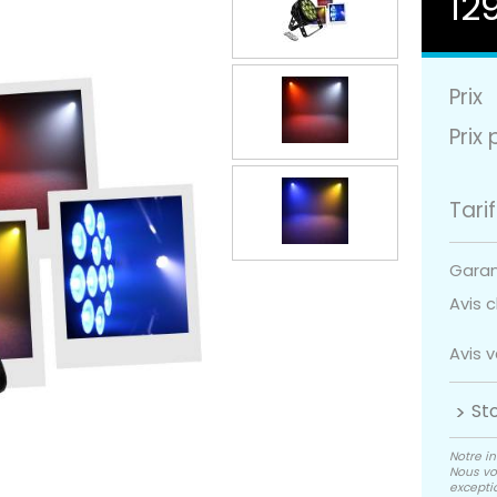
12
Prix
Prix 
Tarif
Garant
Avis cl
Avis 
St
Notre in
Nous vo
exceptio