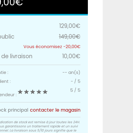
9,00€
129,00€
public
149,00€
-20,00€
 de livraison
10,00€
ie :
-- an(s)
ient :
-
/
5
5
/
5
vendeur :
ock principal
contacter le magasin
dication de stock est remise à jour toutes les 24H.
us garantissons un traitement rapide et un suivi
nnel. La livraison sous 5/10 jours signifie que le