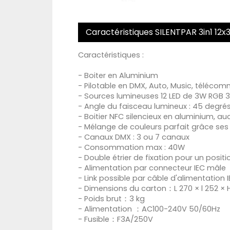
Caractéristiques SILENTPAR 3in1 12
Caractéristiques :
- Boiter en Aluminium
- Pilotable en DMX, Auto, Music, télécom
- Sources lumineuses 12 LED de 3W RGB 3
- Angle du faisceau lumineux : 45 degré
- Boitier NFC silencieux en aluminium, auc
- Mélange de couleurs parfait grâce ses 
- Canaux DMX : 3 ou 7 canaux
- Consommation max : 40W
- Double étrier de fixation pour un posi
- Alimentation par connecteur IEC mâle
- Link possible par câble d'alimentation 
- Dimensions du carton：L 270 × l 252 
- Poids brut：3 kg
- Alimentation ：AC100-240V 50/60Hz
- Fusible：F3A/250V