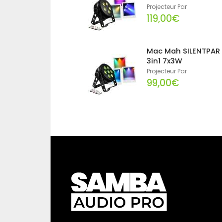
Projecteur Par
119,00€
Mac Mah SILENTPAR
3in1 7x3W
Projecteur Par
99,00€