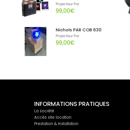
Projecteur Par
99,00€
Nichols PAR COB 630
Projecteur Par
99,00€
INFORMATIONS PRATIQUES
La société
Accès site location
Prestation & Installation