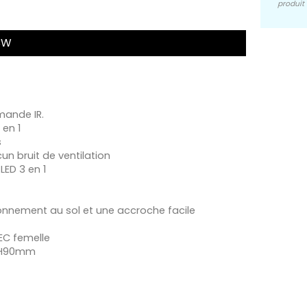
produit 
x3W
mande IR.
 en 1
s
un bruit de ventilation
LED 3 en 1
tionnement au sol et une accroche facile
IEC femelle
× H90mm