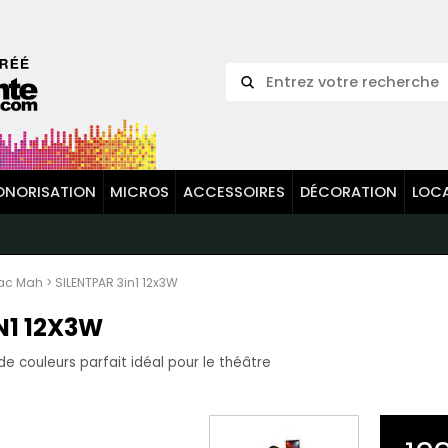
ONORISATION
MICROS
ACCESSOIRES
DÉCORATION
LOC
ac Mah
>
SILENTPAR 3in1 12x3W
N1 12X3W
e couleurs parfait idéal pour le théâtre