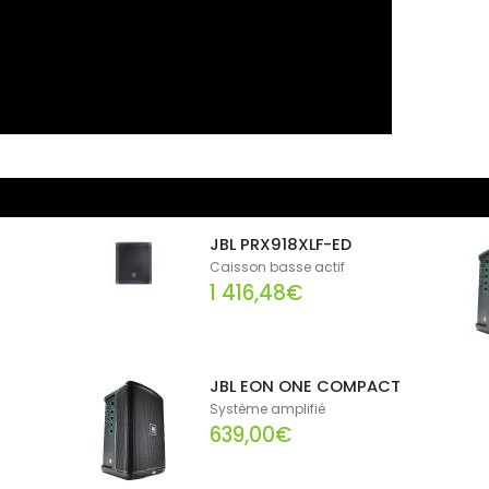
JBL PRX918XLF-ED
Caisson basse actif
1 416,48€
JBL EON ONE COMPACT
Système amplifié
639,00€