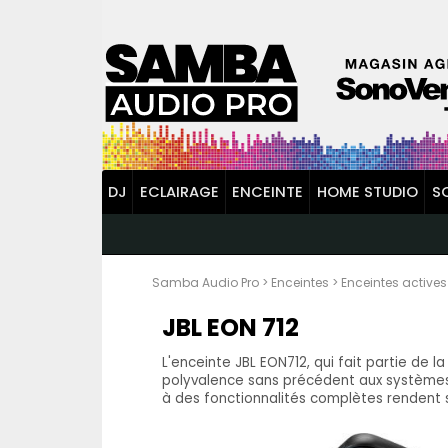
DJ
ECLAIRAGE
ENCEINTE
HOME STUDIO
S
Samba Audio Pro
>
Enceintes
>
Enceintes actives
JBL EON 712
L'enceinte JBL EON712, qui fait partie de 
polyvalence sans précédent aux systèmes de
à des fonctionnalités complètes rendent sa 