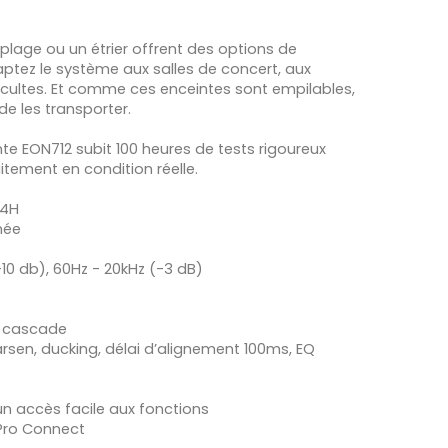
plage ou un étrier offrent des options de
aptez le système aux salles de concert, aux
 cultes. Et comme ces enceintes sont empilables,
 de les transporter.
te EON712 subit 100 heures de tests rigoureux
itement en condition réelle.
e
14H
née
10 db), 60Hz - 20kHz (-3 dB)
LR cascade
arsen, ducking, délai d’alignement 100ms, EQ
un accès facile aux fonctions
 Pro Connect