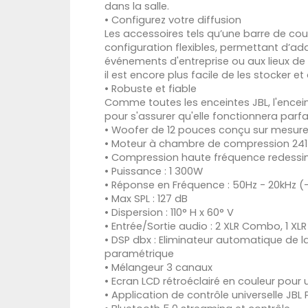
dans la salle.
• Configurez votre diffusion
Les accessoires tels qu’une barre de cou
configuration flexibles, permettant d’ad
événements d'entreprise ou aux lieux de
il est encore plus facile de les stocker et
• Robuste et fiable
Comme toutes les enceintes JBL, l'encein
pour s'assurer qu'elle fonctionnera parfa
• Woofer de 12 pouces conçu sur mesur
• Moteur à chambre de compression 24
• Compression haute fréquence redessi
• Puissance : 1 300W
• Réponse en Fréquence : 50Hz - 20kHz (-
• Max SPL : 127 dB
• Dispersion : 110° H x 60° V
• Entrée/Sortie audio : 2 XLR Combo, 1 X
• DSP dbx : Eliminateur automatique de l
paramétrique
• Mélangeur 3 canaux
• Ecran LCD rétroéclairé en couleur pour 
• Application de contrôle universelle JBL