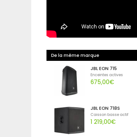
De la même marque
JBL EON 715
Enceintes actives
675,00€
JBL EON 718S
Caisson basse actif
1 219,00€