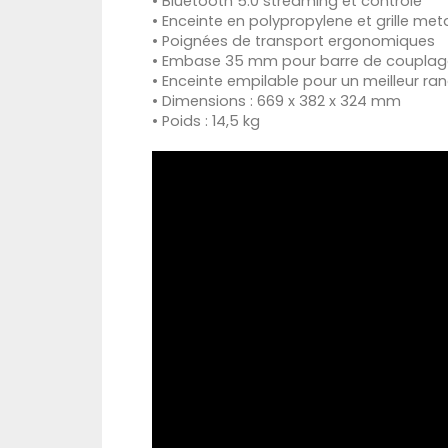
• Bluetooth 5.0 streaming et contrôle
• Enceinte en polypropylene et grille met
• Poignées de transport ergonomiques
• Embase 35 mm pour barre de couplage
• Enceinte empilable pour un meilleur r
• Dimensions : 669 x 382 x 324 mm
• Poids : 14,5 kg