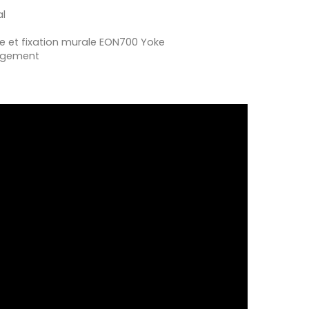
al
 et fixation murale EON700 Yoke
angement