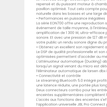
repensé et du puissant moteur à chamb
pavillon optimisé. Tout cela compte pour
naturelle dans les basses et une large d
• Performances en puissance inégalées
La série EON700 offre une reproduction 
événement de taille moyenne, à l'intérieur
amplification de 1 300 W, ultra-efficace 
sonore. Et avec une pression de 127 dB ma
votre public un rendu sonore digne du p
• Obtenez un excellent son rapidement a
Le DSP de qualité professionnelle et so
optimisées permettent d'accéder au meil
L'atténuateur automatique (Ducking) a
lorsqu'un signal venant du micro est déte
l’éliminateur automatique de larsen dbx 
• Connectivité et contrôle
Le streaming Bluetooth 5.0 intégré prof
une latence réduite, une portée plus long
Deux connecteurs combo pour les entrée
enceintes supplémentaires complètent le
L'accès aux fonctions des enceintes s'ef
l’application universelle JBL Pro Connec