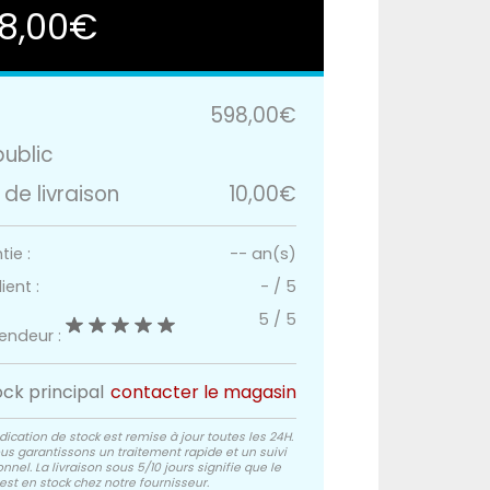
8,00€
598,00€
public
 de livraison
10,00€
ie :
-- an(s)
ient :
-
/
5
5
/
5
vendeur :
ock principal
contacter le magasin
dication de stock est remise à jour toutes les 24H.
us garantissons un traitement rapide et un suivi
nnel. La livraison sous 5/10 jours signifie que le
est en stock chez notre fournisseur.