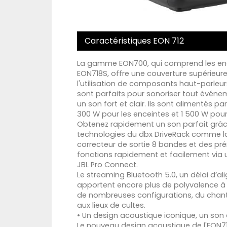
Caractéristiques EON 712
La gamme EON700, qui comprend les ence
EON718S, offre une couverture supérieure
l'utilisation de composants haut-parleu
sont parfaits pour sonoriser tout événem
un son fort et clair. Ils sont alimentés p
300 W pour les enceintes et 1 500 W pour
Obtenez rapidement un son parfait grâc
technologies du dbx DriveRack comme la
correcteur de sortie 8 bandes et des pré
fonctions rapidement et facilement via u
JBL Pro Connect.
Le streaming Bluetooth 5.0, un délai d’al
apportent encore plus de polyvalence à 
de nombreuses configurations, du chant
aux lieux de cultes.
• Un design acoustique iconique, un son 
Le nouveau design acoustique de l'EON7