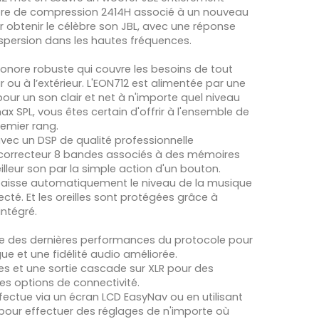
re de compression 2414H associé à un nouveau
 obtenir le célèbre son JBL, avec une réponse
ispersion dans les hautes fréquences.
sonore robuste qui couvre les besoins de tout
 ou à l’extérieur. L'EON712 est alimentée par une
pour un son clair et net à n'importe quel niveau
x SPL, vous êtes certain d'offrir à l'ensemble de
remier rang.
vec un DSP de qualité professionnelle
n correcteur 8 bandes associés à des mémoires
leur son par la simple action d'un bouton.
baisse automatiquement le niveau de la musique
cté. Et les oreilles sont protégées grâce à
intégré.
ite des dernières performances du protocole pour
ue et une fidélité audio améliorée.
s et une sortie cascade sur XLR pour des
s options de connectivité.
fectue via un écran LCD EasyNav ou en utilisant
t pour effectuer des réglages de n'importe où