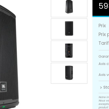
59
Prix
Prix 
Tarif
Garant
Avis cl
Avis 
St
Notre in
Nous vo
exceptio
produit 