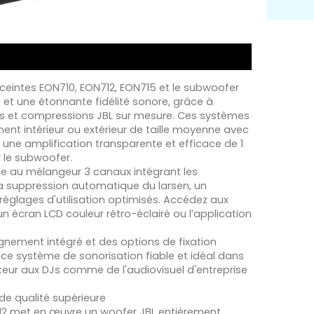
intes EON710, EON712, EON715 et le subwoofer
 et une étonnante fidélité sonore, grâce à
rs et compressions JBL sur mesure. Ces systèmes
ent intérieur ou extérieur de taille moyenne avec
ar une amplification transparente et efficace de 1
 le subwoofer.
e au mélangeur 3 canaux intégrant les
 suppression automatique du larsen, un
réglages d'utilisation optimisés. Accédez aux
n écran LCD couleur rétro-éclairé ou l’application
ignement intégré et des options de fixation
ce système de sonorisation fiable et idéal dans
eur aux DJs comme de l'audiovisuel d'entreprise
de qualité supérieure
12 met en œuvre un woofer JBL entièrement