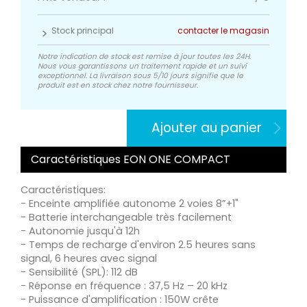
Stock principal
contacter le magasin
Notre indication de stock est remise à jour toutes les 24H.
Nous vous garantissons un traitement rapide et un suivi
exceptionnel. La livraison sous 5/10 jours signifie que le
produit est en stock chez notre fournisseur.
Ajouter au panier
Caractéristiques EON ONE COMPACT
Caractéristiques:
- Enceinte amplifiée autonome 2 voies 8”+1"
- Batterie interchangeable très facilement
- Autonomie jusqu'à 12h
- Temps de recharge d'environ 2.5 heures sans
signal, 6 heures avec signal
- Sensibilité (SPL): 112 dB
- Réponse en fréquence : 37,5 Hz – 20 kHz
- Puissance d'amplification : 150W crête