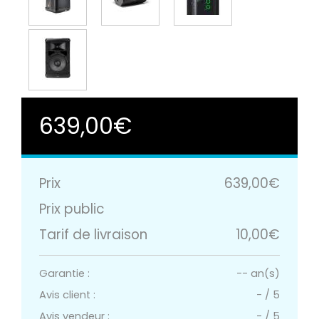
639,00€
Prix
639,00€
Prix public
Tarif de livraison
10,00€
Garantie :
-- an(s)
Avis client :
-
/
5
Avis vendeur :
-
/
5