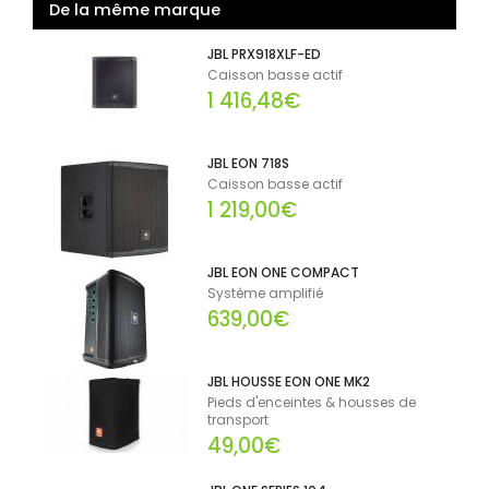
De la même marque
JBL PRX918XLF-ED
Caisson basse actif
1 416,48€
JBL EON 718S
Caisson basse actif
1 219,00€
JBL EON ONE COMPACT
Système amplifié
639,00€
JBL HOUSSE EON ONE MK2
Pieds d'enceintes & housses de
transport
49,00€