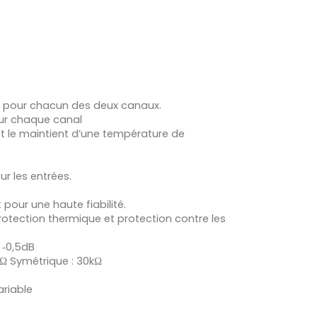
 pour chacun des deux canaux.
sur chaque canal
 et le maintient d’une température de
r les entrées.
pour une haute fiabilité.
protection thermique et protection contre les
 ‐0,5dB
kΩ Symétrique : 30kΩ
ariable