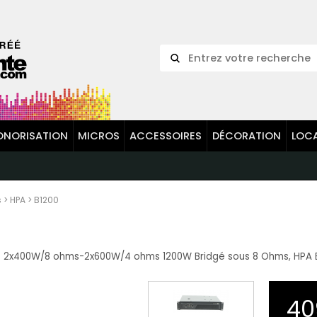
ONORISATION
MICROS
ACCESSOIRES
DÉCORATION
LOC
s
>
HPA
>
B1200
l : 2x400W/8 ohms-2x600W/4 ohms 1200W Bridgé sous 8 Ohms, HPA 
40