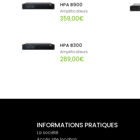
HPA B900
Amplificateurs
359,00€
HPA B300
Amplificateurs
289,00€
INFORMATIONS PRATIQUES
La société
Accès site location