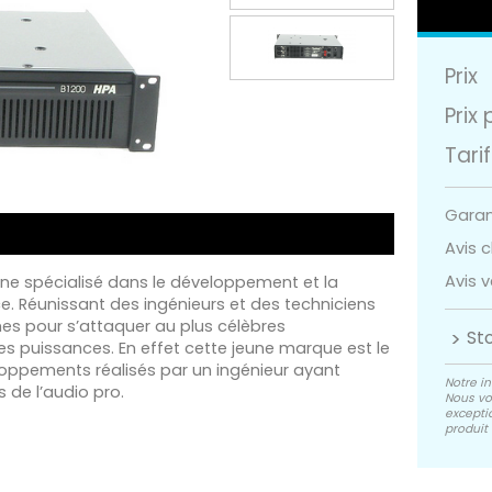
Prix
Prix 
Tarif
Garant
Avis cl
Avis v
nne spécialisé dans le développement et la
e. Réunissant des ingénieurs et des techniciens
es pour s’attaquer au plus célèbres
St
s puissances. En effet cette jeune marque est le
loppements réalisés par un ingénieur ayant
Notre in
 de l’audio pro.
Nous vo
exceptio
produit 