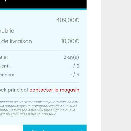
409,00€
public
 de livraison
10,00€
ie :
2 an(s)
ient :
-
/
5
endeur :
-
/
5
ock principal
contacter le magasin
dication de stock est remise à jour toutes les 24H.
us garantissons un traitement rapide et un suivi
nnel. La livraison sous 5/10 jours signifie que le
est en stock chez notre fournisseur.