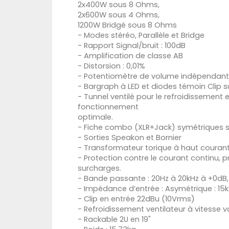
2x400W sous 8 Ohms,
2x600W sous 4 Ohms,
1200W Bridgé sous 8 Ohms
- Modes stéréo, Parallèle et Bridge
- Rapport Signal/bruit : 100dB
- Amplification de classe AB
- Distorsion : 0,01%
- Potentiomètre de volume indépendant
- Bargraph à LED et diodes témoin Clip 
- Tunnel ventilé pour le refroidissement
fonctionnement
optimale.
- Fiche combo (XLR+Jack) symétriques su
- Sorties Speakon et Bornier
- Transformateur torique à haut courant 
- Protection contre le courant continu, 
surcharges.
- Bande passante : 20Hz à 20kHz à +0dB,
- Impédance d’entrée : Asymétrique : 15
- Clip en entrée 22dBu (10Vrms)
- Refroidissement ventilateur à vitesse v
- Rackable 2U en 19"