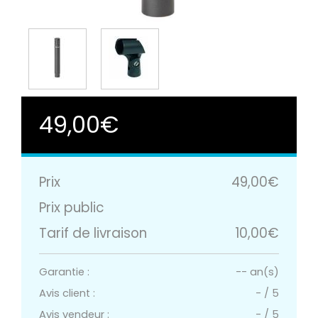
49,00€
Prix
49,00€
Prix public
Tarif de livraison
10,00€
Garantie :
-- an(s)
Avis client :
-
/
5
Avis vendeur :
-
/
5