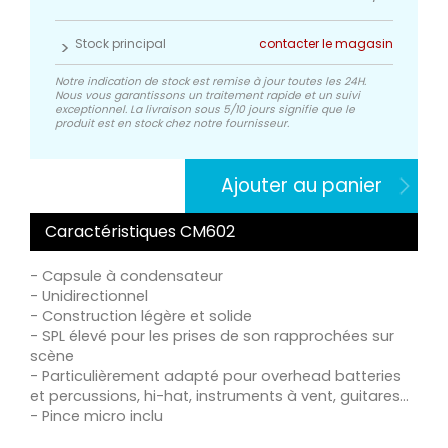
Stock principal
contacter le magasin
Notre indication de stock est remise à jour toutes les 24H.
Nous vous garantissons un traitement rapide et un suivi
exceptionnel. La livraison sous 5/10 jours signifie que le
produit est en stock chez notre fournisseur.
Ajouter au panier
Caractéristiques CM602
- Capsule à condensateur
- Unidirectionnel
- Construction légère et solide
- SPL élevé pour les prises de son rapprochées sur
scène
- Particulièrement adapté pour overhead batteries
et percussions, hi-hat, instruments à vent, guitares...
- Pince micro inclu