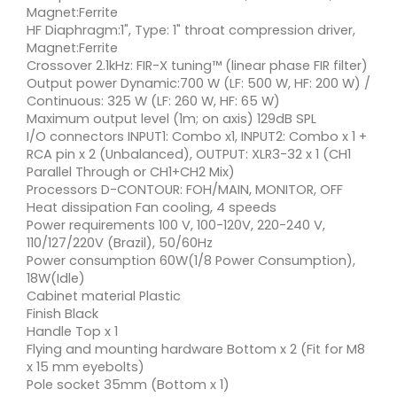
Magnet:Ferrite
HF Diaphragm:1", Type: 1" throat compression driver,
Magnet:Ferrite
Crossover 2.1kHz: FIR-X tuning™ (linear phase FIR filter)
Output power Dynamic:700 W (LF: 500 W, HF: 200 W) /
Continuous: 325 W (LF: 260 W, HF: 65 W)
Maximum output level (1m; on axis) 129dB SPL
I/O connectors INPUT1: Combo x1, INPUT2: Combo x 1 +
RCA pin x 2 (Unbalanced), OUTPUT: XLR3-32 x 1 (CH1
Parallel Through or CH1+CH2 Mix)
Processors D-CONTOUR: FOH/MAIN, MONITOR, OFF
Heat dissipation Fan cooling, 4 speeds
Power requirements 100 V, 100-120V, 220-240 V,
110/127/220V (Brazil), 50/60Hz
Power consumption 60W(1/8 Power Consumption),
18W(Idle)
Cabinet material Plastic
Finish Black
Handle Top x 1
Flying and mounting hardware Bottom x 2 (Fit for M8
x 15 mm eyebolts)
Pole socket 35mm (Bottom x 1)