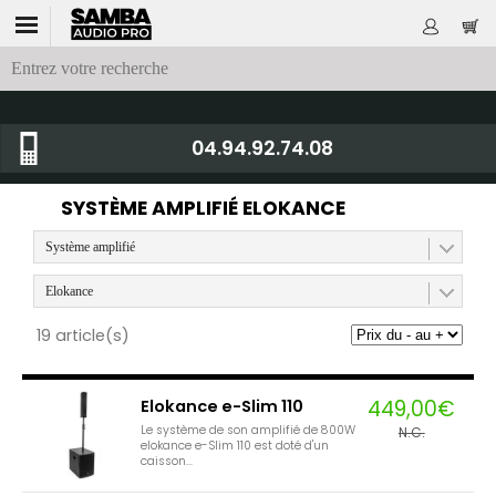
04.94.92.74.08
SYSTÈME AMPLIFIÉ ELOKANCE
Système amplifié
Elokance
19 article(s)
449,00€
Elokance e-Slim 110
Le système de son amplifié de 800W
N.C.
elokance e-Slim 110 est doté d'un
caisson...