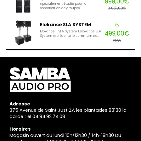
999,00€
spécialement étudié pour la
8 051,00€
sonorisation de groupes,...
6
Elokance SLA SYSTEM
Elokance - SLA System L'elokance SLA
499,00€
System représente le summum de...
N.C.
Adresse
375 Avenue de Saint Just ZA les plantades 83130 la
garde Tel 04.94.92.74.08
Horaires
Magasin ouvert du lundi 10h/12h30 / 14h-18h30 Du