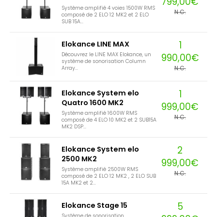
799,00€
Système amplifié 4 voies 1500W RMS
N.C.
composé de 2 ELO 12 MK2 et 2 ELO
SUB 15A...
1
Elokance LINE MAX
Découvrez le LINE MAX Elokance, un
990,00€
système de sonorisation Column
N.C.
Array...
1
Elokance System elo
Quatro 1600 MK2
999,00€
Système amplifié 1600W RMS
N.C.
composé de 4 ELO 10 MK2 et 2 SUB15A
MK2 DSP...
2
Elokance System elo
2500 MK2
999,00€
Système amplifié 2500W RMS
N.C.
composé de 2 ELO 12 MK2 , 2 ELO SUB
15A MK2 et 2...
5
Elokance Stage 15
Système de sonorisation