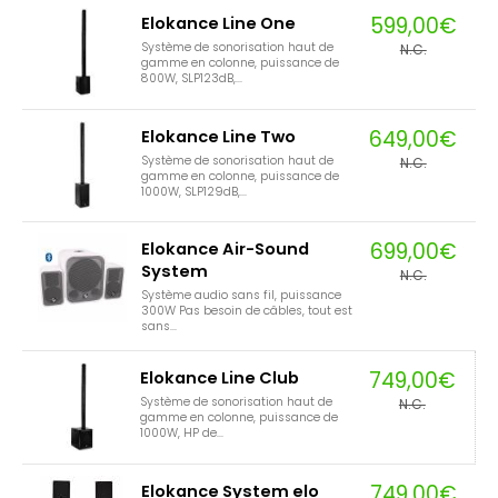
599,00€
Elokance Line One
Système de sonorisation haut de
N.C.
gamme en colonne, puissance de
800W, SLP123dB,...
649,00€
Elokance Line Two
Système de sonorisation haut de
N.C.
gamme en colonne, puissance de
1000W, SLP129dB,...
699,00€
Elokance Air-Sound
System
N.C.
Système audio sans fil, puissance
300W Pas besoin de câbles, tout est
sans...
749,00€
Elokance Line Club
Système de sonorisation haut de
N.C.
gamme en colonne, puissance de
1000W, HP de...
749,00€
Elokance System elo