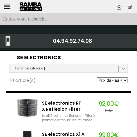
04.94.92.74.08
SE ELECTRONICS
[ Filtrer par catégorie ]
10 article(s)
92,00€
SE electronics RF-
X Reflexion Filter
N.C.
Le sE Electronics Reflexion Filter X
permet d’atténuer les réflexions...
99,00€
SE electronics X1 A