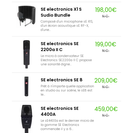
198,00€
SE electronics X1 S
Sudio Bundle
N.C.
Composé d'un microphone sE X1S,
d'un écran acoustique sE RF-X,
d'une...
199,00€
SE electronics SE
2200a II C
N.C.
Le micro à condensateur SE
Electronics SE2200a II C propose
une sonorité digne...
209,00€
SE electronics SE 8
Prêt à n'importe quelle application
N.C.
en studio ou sur scène, le sE8 est
le...
459,00€
SE electronics SE
4400A
N.C.
Le sE4400a est le dernier micro de
la gamme SE Electronics
commencée il y a 6...