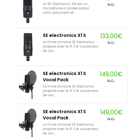
Le SE-Electronics X1A est un
N.C.
microphone à condensateur
ultra-polyvalent et...
133,00€
SE electronics X1 S
La firme chinoise SE Electronics
N.C.
propose avec le X1 S le successeur
de son...
149,00€
SE electronics X1 S
Vocal Pack
N.C.
La firme chinoise SE Electronics
propose avec le X1 S le successeur
de son...
149,00€
SE electronics X1 S
Vocal Pack
N.C.
La firme chinoise SE Electronics
propose avec le X1 S le successeur
de son...