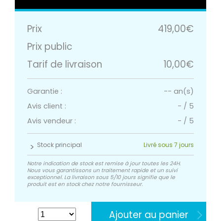
Prix
419,00€
Prix public
Tarif de livraison
10,00€
Garantie :
-- an(s)
Avis client :
-
/
5
Avis vendeur :
-
/
5
Stock principal
Livré sous 7 jours
Notre indication de stock est remise à jour toutes les 24H.
Nous vous garantissons un traitement rapide et un suivi
exceptionnel. La livraison sous 5/10 jours signifie que le
produit est en stock chez notre fournisseur.
Ajouter au panier