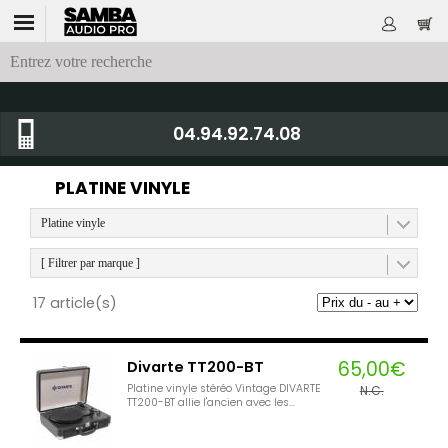
04.94.92.74.08
PLATINE VINYLE
Platine vinyle
[ Filtrer par marque ]
17 article(s)
65,00€
Divarte TT200-BT
Platine vinyle stéréo Vintage DIVARTE
N.C.
TT200-BT allie l'ancien avec les...