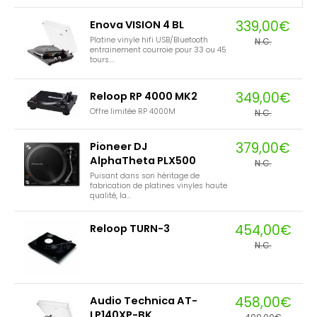
339,00€
Enova VISION 4 BL
Platine vinyle hifi USB/Bluetooth
N.C.
entrainement courroie pour 33 ou 45
tours....
349,00€
Reloop RP 4000 MK2
Offre limitée RP 4000M
N.C.
379,00€
Pioneer DJ
AlphaTheta PLX500
N.C.
Puisant dans son héritage de
fabrication de platines vinyles haute
qualité, la...
454,00€
Reloop TURN-3
N.C.
458,00€
Audio Technica AT-
LP140XP-BK