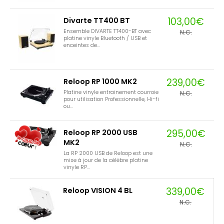
103,00€
Divarte TT400 BT
Ensemble DIVARTE TT400-BT avec
N.C.
platine vinyle Bluetooth / USB et
enceintes de...
239,00€
Reloop RP 1000 MK2
Platine vinyle entrainement courroie
N.C.
pour utilisation Professionnelle, Hi-fi
ou...
295,00€
Reloop RP 2000 USB
MK2
N.C.
La RP 2000 USB de Reloop est une
mise à jour de la célèbre platine
vinyle RP...
339,00€
Reloop VISION 4 BL
N.C.