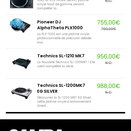
Voici la VL12 PRIME Denon, platine
N.C.
vinyle haut de gamme venant
compléter la...
755,00€
Pioneer DJ
AlphaTheta PLX1000
799,00€
La PLX-1000 est une platine vinyle
professionnelle de précision dédiée
aux...
956,00€
Technics SL-1210 MK7
La Nouvelle Technics SL-1210MK7 ! Elle
N.C.
vient compléter la série...
988,00€
Technics SL-1200MK7
EG SILVER
N.C.
Découvrez la SL-1200 MK7 EG Silver,
cette platine vinyle à entrainement
direct...