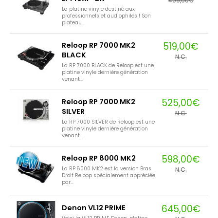
409,00€
La platine vinyle destiné aux
professionnels et audiophiles ! Son
plateau...
519,00€
Reloop RP 7000 MK2
BLACK
N.C.
La RP 7000 BLACK de Reloop est une
platine vinyle dernière génération
venant...
525,00€
Reloop RP 7000 MK2
SILVER
N.C.
La RP 7000 SILVER de Reloop est une
platine vinyle dernière génération
venant...
598,00€
Reloop RP 8000 MK2
La RP 8000 MK2 est la version Bras
N.C.
Droit Reloop spécialement appréciée
par...
645,00€
Denon VL12 PRIME