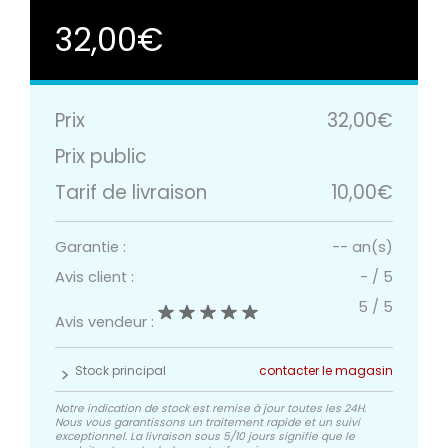
32,00€
Prix
32,00€
Prix public
Tarif de livraison
10,00€
Garantie :
-- an(s)
Avis client :
-
/
5
5
/
5
Avis vendeur :
Stock principal
contacter le magasin
Notre indication de stock est remise à jour toutes les 24H.
Nous vous garantissons un traitement rapide et un suivi
exceptionnel. La livraison sous 5/10 jours signifie que le