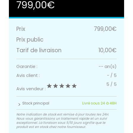
799,00€
Prix
799,00€
Prix public
Tarif de livraison
10,00€
Garantie :
-- an(s)
Avis client :
-
/
5
5
/
5
Avis vendeur :
Stock principal
Livré sous 24 à 48H
Notre indication de stock est remise à jour toutes les 24H.
Nous vous garantissons un traitement rapide et un suivi
exceptionnel. La livraison sous 5/10 jours signifie que le
produit est en stock chez notre fournisseur.