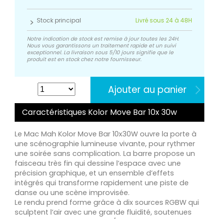
Stock principal
Livré sous 24 à 48H
Notre indication de stock est remise à jour toutes les 24H.
Nous vous garantissons un traitement rapide et un suivi
exceptionnel. La livraison sous 5/10 jours signifie que le
produit est en stock chez notre fournisseur.
Ajouter au panier
Caractéristiques Kolor Move Bar 10x 30w
Le Mac Mah Kolor Move Bar 10x30W ouvre la porte à
une scénographie lumineuse vivante, pour rythmer
une soirée sans complication. La barre propose un
faisceau très fin qui dessine l’espace avec une
précision graphique, et un ensemble d’effets
intégrés qui transforme rapidement une piste de
danse ou une scène improvisée.
Le rendu prend forme grâce à dix sources RGBW qui
sculptent l’air avec une grande fluidité, soutenues