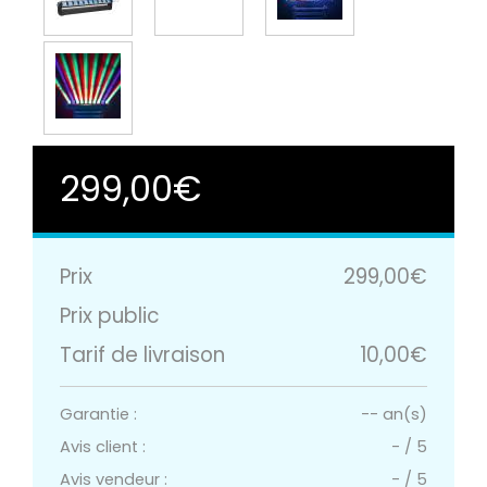
299,00€
Prix
299,00€
Prix public
Tarif de livraison
10,00€
Garantie :
-- an(s)
Avis client :
-
/
5
Avis vendeur :
-
/
5