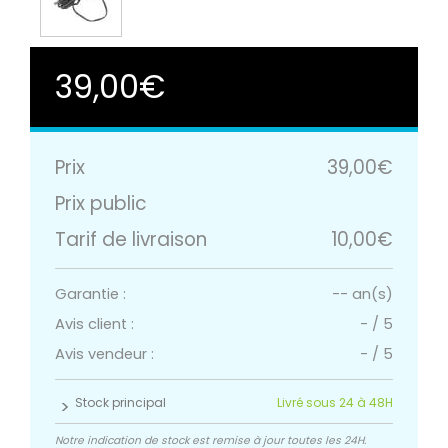
39,00€
Prix
39,00€
Prix public
Tarif de livraison
10,00€
Garantie :
-- an(s)
Avis client :
-
/
5
Avis vendeur :
-
/
5
Stock principal
Livré sous 24 à 48H
Notre indication de stock est remise à jour toutes les 24H.