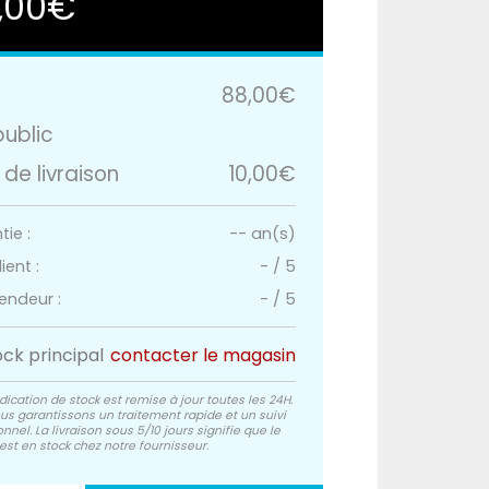
,00€
88,00€
public
 de livraison
10,00€
ie :
-- an(s)
ient :
-
/
5
endeur :
-
/
5
ock principal
contacter le magasin
dication de stock est remise à jour toutes les 24H.
us garantissons un traitement rapide et un suivi
nnel. La livraison sous 5/10 jours signifie que le
est en stock chez notre fournisseur.