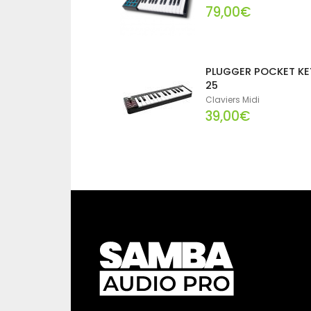
79,00€
PLUGGER POCKET KE
25
Claviers Midi
39,00€