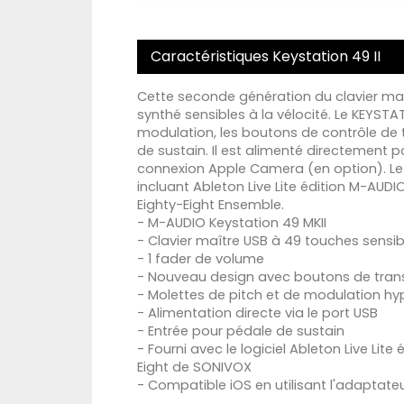
Caractéristiques Keystation 49 II
Cette seconde génération du clavier ma
synthé sensibles à la vélocité. Le KEYSTAT
modulation, les boutons de contrôle de
de sustain. Il est alimenté directement p
connexion Apple Camera (en option). Le K
incluant Ableton Live Lite édition M-AUDI
Eighty-Eight Ensemble.
- M-AUDIO Keystation 49 MKII
- Clavier maître USB à 49 touches sensibl
- 1 fader de volume
- Nouveau design avec boutons de tran
- Molettes de pitch et de modulation hy
- Alimentation directe via le port USB
- Entrée pour pédale de sustain
- Fourni avec le logiciel Ableton Live Lite
Eight de SONIVOX
- Compatible iOS en utilisant l'adaptat