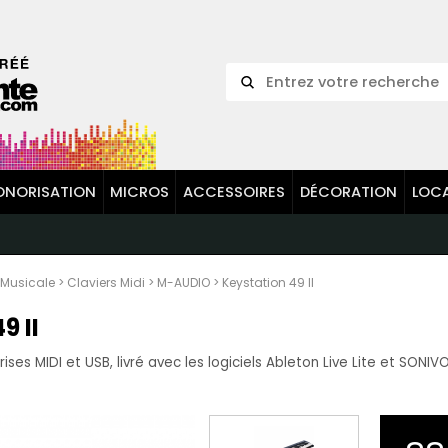
ONORISATION
MICROS
ACCESSOIRES
DÉCORATION
LOC
 Musicale
>
Claviers Midi
>
M-AUDIO
>
Keystation 49 II
 II
ses MIDI et USB, livré avec les logiciels Ableton Live Lite et SONIVO