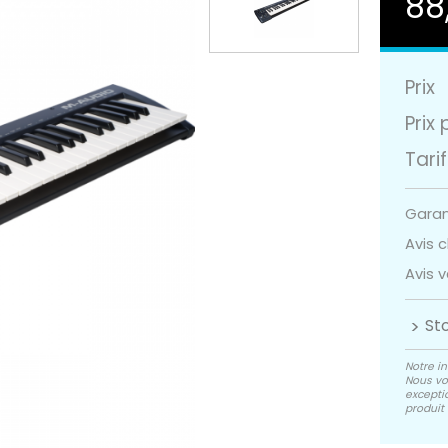
88
Prix
Prix 
Tarif
Garant
Avis cl
Avis v
St
Notre in
Nous vo
exceptio
produit 