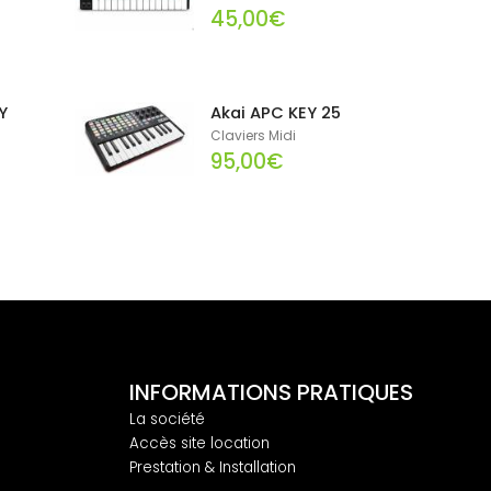
45,00€
Y
Akai APC KEY 25
Claviers Midi
95,00€
INFORMATIONS PRATIQUES
La société
Accès site location
Prestation & Installation