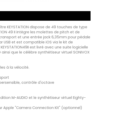
ître KEYSTATION dispose de 49 touches de type
ION 49 II intègre les molettes de pitch et de
 transport et une entrée jack 6,35mm pour pédale
ar USB et est compatible iOS via le kit de
EYSTATION49II est livré avec une suite logicielle
O ainsi que le célèbre synthétiseur virtuel SONIVOX
es à la vélocité.
sport
persensible, contrôle d'octave
 édition M-AUDIO et le synthétiseur virtuel Eighty-
eur Apple "Camera Connection Kit" (optionnel)