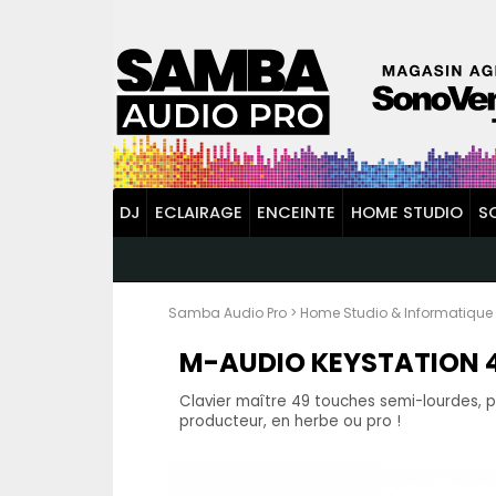
DJ
ECLAIRAGE
ENCEINTE
HOME STUDIO
S
Samba Audio Pro
>
Home Studio & Informatique
M-AUDIO KEYSTATION 49
Clavier maître 49 touches semi-lourdes, pri
producteur, en herbe ou pro !