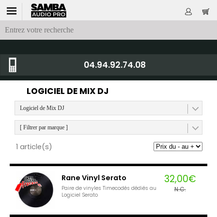
04.94.92.74.08
LOGICIEL DE MIX DJ
Logiciel de Mix DJ
[ Filtrer par marque ]
1 article(s)
32,00€
Rane Vinyl Serato
Paire de vinyles Timecodés dédiés au
N.C.
Logiciel Serato