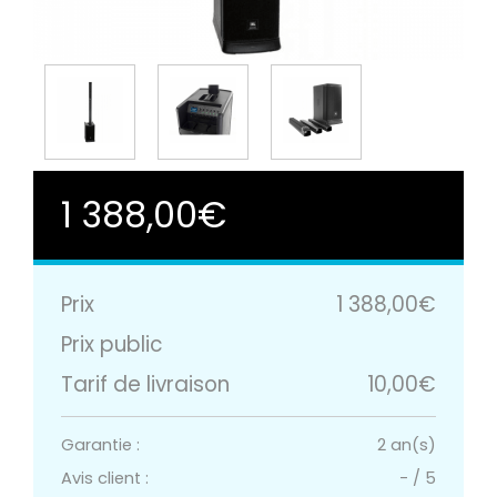
1 388,00€
Prix
1 388,00€
Prix public
Tarif de livraison
10,00€
Garantie :
2 an(s)
Avis client :
-
/
5