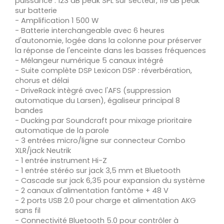
puissance : 123 dB peak SPL sur secteur, 119 dB peak
sur batterie
- Amplification 1 500 W
- Batterie interchangeable avec 6 heures
d'autonomie, logée dans la colonne pour préserver
la réponse de l'enceinte dans les basses fréquences
- Mélangeur numérique 5 canaux intégré
- Suite complète DSP Lexicon DSP : réverbération,
chorus et délai
- DriveRack intègré avec l'AFS (suppression
automatique du Larsen), égaliseur principal 8
bandes
- Ducking par Soundcraft pour mixage prioritaire
automatique de la parole
- 3 entrées micro/ligne sur connecteur Combo
XLR/jack Neutrik
- 1 entrée instrument Hi-Z
- 1 entrée stéréo sur jack 3,5 mm et Bluetooth
- Cascade sur jack 6,35 pour expansion du système
- 2 canaux d'alimentation fantôme + 48 V
- 2 ports USB 2.0 pour charge et alimentation AKG
sans fil
- Connectivité Bluetooth 5.0 pour contrôler à