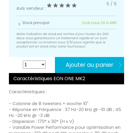
5
/
5
Avis vendeur :
Stock principal
Livré sous 24 à 48H
Notre indication de stock est remise à jour toutes les 24H.
Nous vous garantissons un traitement rapide et un suivi
exceptionnel. La livraison sous 5/10 jours signifie que le
produit est en stock chez notre fournisseur.
Ajouter au panier
Caractéristiques EON ONE MK2
Caractéristiques :
- Colonne de 8 tweeters + woofer 10"
- Réponse en Fréquence : 37 Hz-20 kHz @ -10 dB ; 45
Hz -20 kHz @ -3 dB
- Dispersion : 170° x 30° (H x V)
- Variable Power Performance pour optimisation en