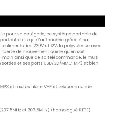
elle pour sa catégorie, ce système portable de
portants tels que l'autonomie grâce à sa
le alimentation 220V et 12V, la polyvalence avec
 la liberté de mouvement quelle qu'en soit
VHF main ainsi que de sa télécommande, le multi
/sorties et ses ports USB/SD/MMC-MP3 et bien
MP3 et micros filaire VHF et télécommande
 (207.5MHz et 203.5MHz) (homologué RTTE)