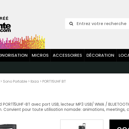
ONORISATION
MICROS
ACCESSOIRES
DÉCORATION
LOC
>
Sono Portable
>
Ibiza
>
PORT15UHF BT
nd PORT15UHF-BT avec port USB, lecteur MP3 USB/ WMA / BLUETOOT
h. Convient pour toute utilisation nomade: animations, meetings, c