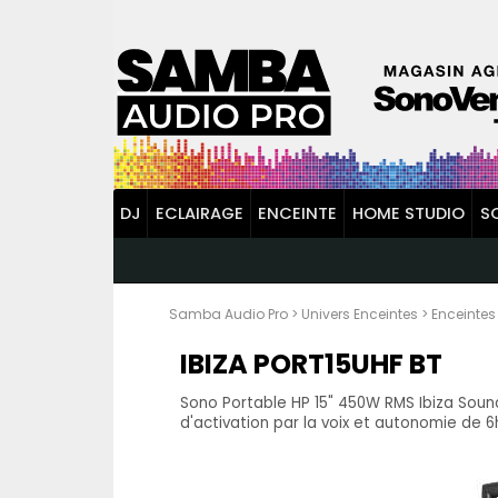
DJ
ECLAIRAGE
ENCEINTE
HOME STUDIO
S
Samba Audio Pro
>
Univers Enceintes
>
Enceintes
IBIZA PORT15UHF BT
Sono Portable HP 15" 450W RMS Ibiza Sou
d'activation par la voix et autonomie de 6