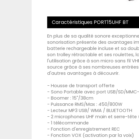
Caractéristiques PORT15UHF BT
En plus de sa qualité sonore exceptionn
sonorisation présente des avantages im
batterie rechargeable incluse et sa doub
son trolley rétractable et ses roulettes,
l'utilisation grâce à son micro sans fil 
source grâce à ses nombreuses entrées
d'autres avantages à découvrir.
- Housse de transport offerte
- Sono Portable avec port USB/SD/MMC-
- Boomer : 15"/38cm
- Puissance RMS/Max : 450/800W
- Lecteur MP3 USB/ WMA / BLUETOOTH
- 2 microphones UHF main et serre-tête
- 1 télécommande
- Fonction d'enregistrement REC
- Fonction VOX (activation par la voix)