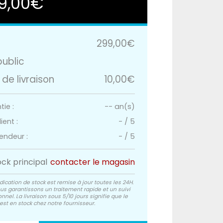
9,00€
299,00€
public
 de livraison
10,00€
ie :
-- an(s)
ient :
-
/
5
endeur :
-
/
5
ock principal
contacter le magasin
dication de stock est remise à jour toutes les 24H.
us garantissons un traitement rapide et un suivi
nnel. La livraison sous 5/10 jours signifie que le
est en stock chez notre fournisseur.