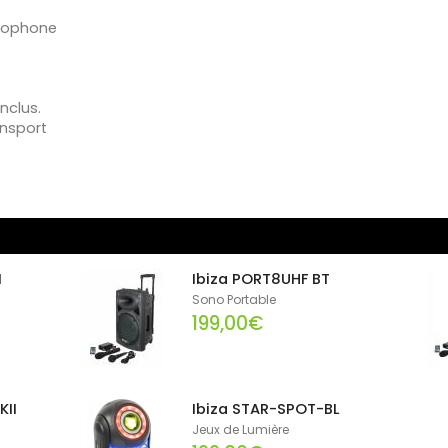
crophone
nclus.
ansport
I
Ibiza PORT8UHF BT
Sono Portable
199,00€
KII
Ibiza STAR-SPOT-BL
Jeux de Lumière