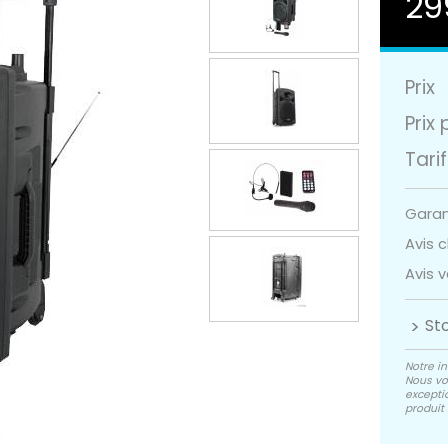
29
Prix
Prix 
Tarif
Garant
Avis cl
Avis v
St
Notre in
Nous vo
exceptio
produit 