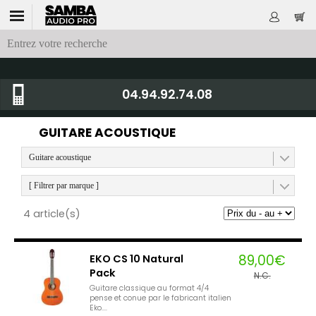
04.94.92.74.08
GUITARE ACOUSTIQUE
Guitare acoustique
[ Filtrer par marque ]
4 article(s)
89,00€
EKO CS 10 Natural
Pack
N.C.
Guitare classique au format 4/4
pense et conue par le fabricant italien
Eko....