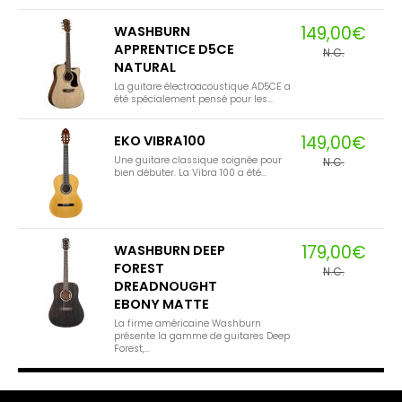
149,00€
WASHBURN
APPRENTICE D5CE
N.C.
NATURAL
La guitare électroacoustique AD5CE a
été spécialement pensé pour les...
149,00€
EKO VIBRA100
Une guitare classique soignée pour
N.C.
bien débuter. La Vibra 100 a été...
179,00€
WASHBURN DEEP
FOREST
N.C.
DREADNOUGHT
EBONY MATTE
La firme américaine Washburn
présente la gamme de guitares Deep
Forest,...