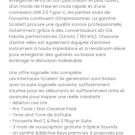
enregistrements un son plus brillant et plus ouvert,
d'un mode de mise en route rapide et d'une
connexion USB 2.0 Type-C, les petites stars de
Focusrite continuent d'impressionner. La gamme
Scarlett procure une qualité sonore professionnelle,
notamment grâce à des convertisseurs AD-DA
hautes performances (24 bits / 192 kHz). Chacune
d'entre-elles est également équipée d'entrées
instrument à haute impédance et à Headroom élevé
pour enregistrer des guitares ou basse sans
écrêtage ni distorsion indésirable.
Une offre logicielle très complète:
Les interfaces Scarlett 3e génération sont livrées
avec la suite logicielle suivante, suffisamment
intuitive pour les débutants et suffisamment riche et
avancée pour inspirer une réelle créativité :
- Ableton Live Lite
- Pro Tools | First Creative Pack
- Time and Tone de Softube
- Focusrite Red 2 & Red 3 Plug-in Suite
- 3 mois de souscription gratuite à Splice Sounds
- Un synthé Addictive Keys parmi les 4 proposés par