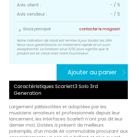
Avis client :
-
/
5
Avis vendeur :
-
/
5
Stock principal
contacter le magasin
Notre indication de stock est remise à jour toutes les 24H.
Nous vous garantissons un traitement rapide et un suivi
exceptionnel. La livraison sous 5/10 jours signifie que le
produit est en stock chez notre fournisseur.
Ajouter au panier
Caractéristiques Scarlett3 Solo 3rd
Generation
Largement plébiscitées et adoptées par les
musiciens amateurs et professionnels depuis leur
lancement, les interfaces Scarlett n'ont pas dit leur
dernier mot. Dotées à présent de meilleurs
préamplis, d'un mode Air commutable procurant aux