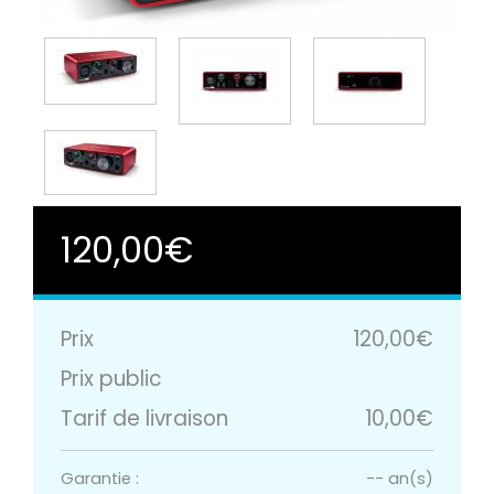
120,00€
Prix
120,00€
Prix public
Tarif de livraison
10,00€
Garantie :
-- an(s)