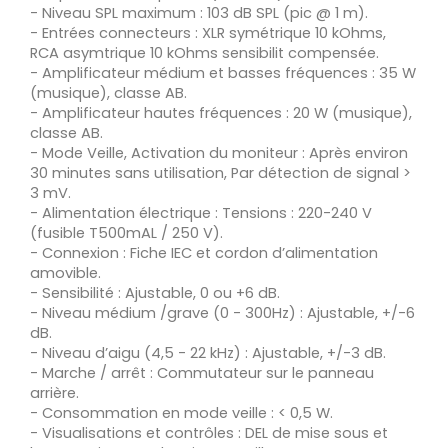
- Niveau SPL maximum : 103 dB SPL (pic @ 1 m).
- Entrées connecteurs : XLR symétrique 10 kOhms,
RCA asymtrique 10 kOhms sensibilit compensée.
- Amplificateur médium et basses fréquences : 35 W
(musique), classe AB.
- Amplificateur hautes fréquences : 20 W (musique),
classe AB.
- Mode Veille, Activation du moniteur : Après environ
30 minutes sans utilisation, Par détection de signal >
3 mV.
- Alimentation électrique : Tensions : 220-240 V
(fusible T500mAL / 250 V).
- Connexion : Fiche IEC et cordon d’alimentation
amovible.
- Sensibilité : Ajustable, 0 ou +6 dB.
- Niveau médium /grave (0 - 300Hz) : Ajustable, +/-6
dB.
- Niveau d’aigu (4,5 - 22 kHz) : Ajustable, +/-3 dB.
- Marche / arrêt : Commutateur sur le panneau
arrière.
- Consommation en mode veille : < 0,5 W.
- Visualisations et contrôles : DEL de mise sous et