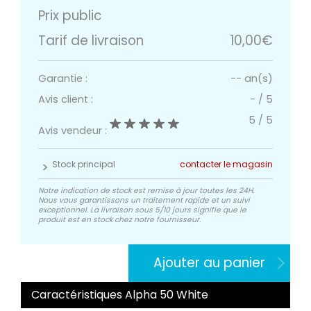
Prix public
Tarif de livraison
10,00€
Garantie :
-- an(s)
Avis client :
-
/
5
5
/
5
Avis vendeur :
Stock principal
contacter le magasin
Notre indication de stock est remise à jour toutes les 24H.
Nous vous garantissons un traitement rapide et un suivi
exceptionnel. La livraison sous 5/10 jours signifie que le
produit est en stock chez notre fournisseur.
Ajouter au panier
Caractéristiques Alpha 50 White