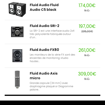
174,00€
Fluid Audio Fluid
Audio C5 black
N.C.
197,00€
Fluid Audio SRI-2
La SRI-2 est une interface audio 2x4
235,00€
très polyvalente fabriquée autour
d’un...
261,00€
Fluid Audio FX80
Les moniteurs de la série FX sont des
N.C.
enceintes de monitoring studio
hautes...
309,00€
Fluid Audio Axis
micro
N.C.
Grande capsule (34 mm) avec
diaphragme plaqué or Diagramme
polaire...