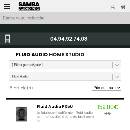
04.94.92.74.08
FLUID AUDIO
HOME STUDIO
[ Filtrer par catégorie ]
Fluid Audio
5 article(s)
159,00€
Fluid Audio FX50
Le fabriquant californien Fluid Audio
N.C.
commence déjà à faire du bruit dans
le...