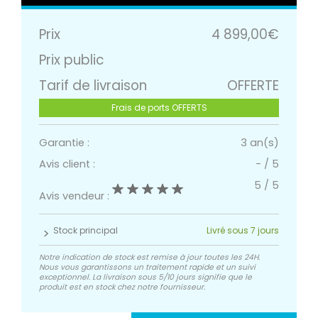
Prix
4 899,00€
Prix public
Tarif de livraison
OFFERTE
Frais de ports OFFERTS
Garantie :
3 an(s)
Avis client :
-
/
5
5
/
5
Avis vendeur :
Stock principal
Livré sous 7 jours
Notre indication de stock est remise à jour toutes les 24H.
Nous vous garantissons un traitement rapide et un suivi
exceptionnel. La livraison sous 5/10 jours signifie que le
produit est en stock chez notre fournisseur.