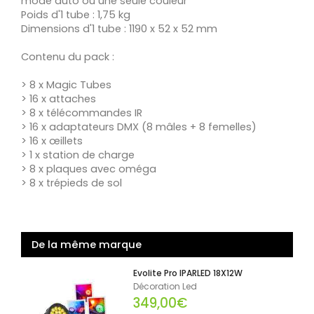
mode auto ou une seule couleur
Poids d'1 tube : 1,75 kg
Dimensions d'1 tube : 1190 x 52 x 52 mm
Contenu du pack :
> 8 x Magic Tubes
> 16 x attaches
> 8 x télécommandes IR
> 16 x adaptateurs DMX (8 mâles + 8 femelles)
> 16 x œillets
> 1 x station de charge
> 8 x plaques avec oméga
> 8 x trépieds de sol
De la même marque
Evolite Pro IPARLED 18X12W
Décoration Led
349,00€