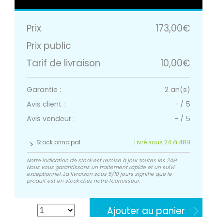
Prix
173,00€
Prix public
Tarif de livraison
10,00€
Garantie :
2 an(s)
Avis client :
-
/
5
Avis vendeur :
-
/
5
Stock principal
Livré sous 24 à 48H
Notre indication de stock est remise à jour toutes les 24H.
Nous vous garantissons un traitement rapide et un suivi
exceptionnel. La livraison sous 5/10 jours signifie que le
produit est en stock chez notre fournisseur.
Ajouter au panier