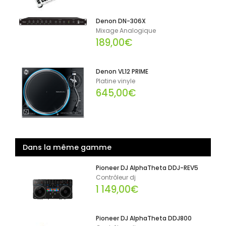
Denon DN-306X
Mixage Analogique
189,00€
Denon VL12 PRIME
Platine vinyle
645,00€
Dans la même gamme
Pioneer DJ AlphaTheta DDJ-REV5
Contrôleur dj
1 149,00€
Pioneer DJ AlphaTheta DDJ800