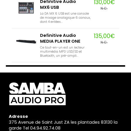
130,00€
Definitive Audio
MX6 USB
N.C.
La DA MX 6 USB est une console
de mixage analogique 6 canaux,
dont 4 entées...
135,00€
Definitive Audio
MEDIA PLAYER ONE
N.C.
Ce tout-en-un est un lecteur
multimédia MP3 USD/SD et
Bluetooth, un pré-ampli...
Adresse
375 Avenue de Saint Just ZA les plantades 83130 la
garde Tel 04.94.92.74.08