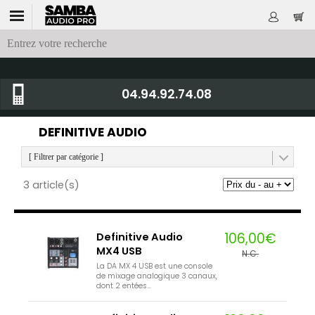
04.94.92.74.08
DEFINITIVE AUDIO
[ Filtrer par catégorie ]
3 article(s)
106,00€
Definitive Audio
MX4 USB
N.C.
La DA MX 4 USB est une console
de mixage analogique 3 canaux,
dont 2 entées...