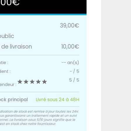
,00€
39,00€
public
 de livraison
10,00€
ie :
-- an(s)
ient :
-
/
5
5
/
5
vendeur :
ock principal
Livré sous 24 à 48H
dication de stock est remise à jour toutes les 24H.
us garantissons un traitement rapide et un suivi
nnel. La livraison sous 5/10 jours signifie que le
est en stock chez notre fournisseur.