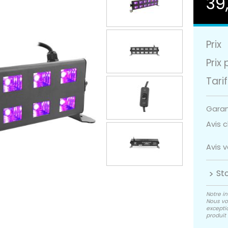
39
Prix
Prix 
Tarif
Garant
Avis cl
Avis 
St
Notre in
Nous vo
exceptio
produit 