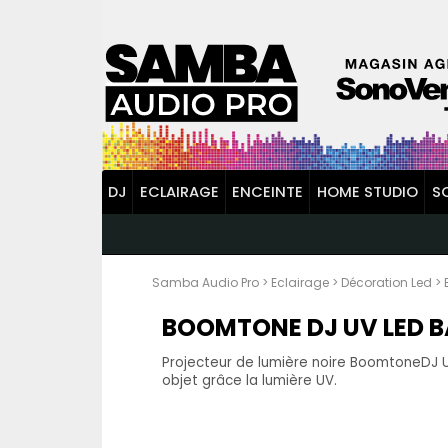
DJ
ECLAIRAGE
ENCEINTE
HOME STUDIO
S
Samba Audio Pro
>
Eclairage
>
Décoration Led
>
BOOMTONE DJ UV LED B
Projecteur de lumière noire BoomtoneDJ U
objet grâce la lumière UV.