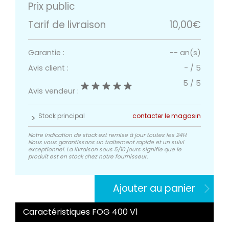
Prix public
Tarif de livraison
10,00€
Garantie :
-- an(s)
Avis client :
-
/
5
5
/
5
Avis vendeur :
Stock principal
contacter le magasin
Notre indication de stock est remise à jour toutes les 24H.
Nous vous garantissons un traitement rapide et un suivi
exceptionnel. La livraison sous 5/10 jours signifie que le
produit est en stock chez notre fournisseur.
Ajouter au panier
Caractéristiques FOG 400 V1