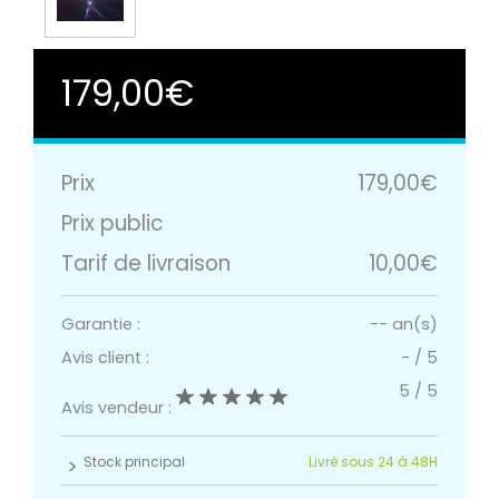
179,00€
Prix
179,00€
Prix public
Tarif de livraison
10,00€
Garantie :
-- an(s)
Avis client :
-
/
5
5
/
5
Avis vendeur :
Stock principal
Livré sous 24 à 48H