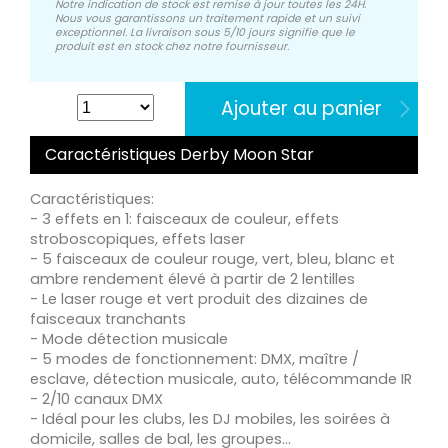
Notre indication de stock est remise à jour toutes les 24H.
Nous vous garantissons un traitement rapide et un suivi
exceptionnel. La livraison sous 5/10 jours signifie que le
produit est en stock chez notre fournisseur.
Ajouter au panier
Caractéristiques Derby Moon Star
Caractéristiques:
- 3 effets en 1: faisceaux de couleur, effets
stroboscopiques, effets laser
- 5 faisceaux de couleur rouge, vert, bleu, blanc et
ambre rendement élevé à partir de 2 lentilles
- Le laser rouge et vert produit des dizaines de
faisceaux tranchants
- Mode détection musicale
- 5 modes de fonctionnement: DMX, maître /
esclave, détection musicale, auto, télécommande IR
- 2/10 canaux DMX
- Idéal pour les clubs, les DJ mobiles, les soirées à
domicile, salles de bal, les groupes...