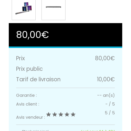
80,00€
Prix
80,00€
Prix public
Tarif de livraison
10,00€
Garantie :
-- an(s)
Avis client :
-
/
5
5
/
5
Avis vendeur :