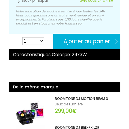
Stock principal
Livré sous 24 à 48H
Notre indication de stock est remise à jour toutes les 24H.
Nous vous garantissons un traitement rapide et un suivi
exceptionnel. La livraison sous 5/10 jours signifie que le
produit est en stock chez notre fournisseur.
Ajouter au panier
Caractéristiques Colorpix 24x3W
De la même marque
BOOMTONE DJ MOTION BEAM 3
Jeux de Lumière
299,00€
BOOMTONE DJ BEE-FX LZR