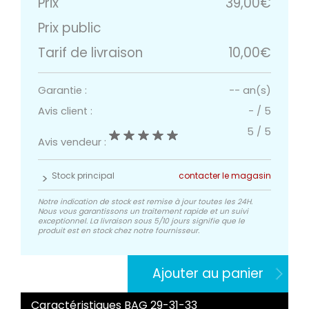
Prix
39,00€
Prix public
Tarif de livraison
10,00€
Garantie :
-- an(s)
Avis client :
-
/
5
5
/
5
Avis vendeur :
Stock principal
contacter le magasin
Notre indication de stock est remise à jour toutes les 24H.
Nous vous garantissons un traitement rapide et un suivi
exceptionnel. La livraison sous 5/10 jours signifie que le
produit est en stock chez notre fournisseur.
Ajouter au panier
Caractéristiques BAG 29-31-33