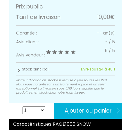
Prix public
Tarif de livraison
10,00€
Garantie :
-- an(s)
Avis client :
-
/
5
5
/
5
Avis vendeur :
Stock principal
Livré sous 24 à 48H
Notre indication de stock est remise à jour toutes les 24H.
Nous vous garantissons un traitement rapide et un suivi
exceptionnel. La livraison sous 5/10 jours signifie que le
produit est en stock chez notre fournisseur.
Ajouter au panier
Caractéristiques RAGE1000 SNOW